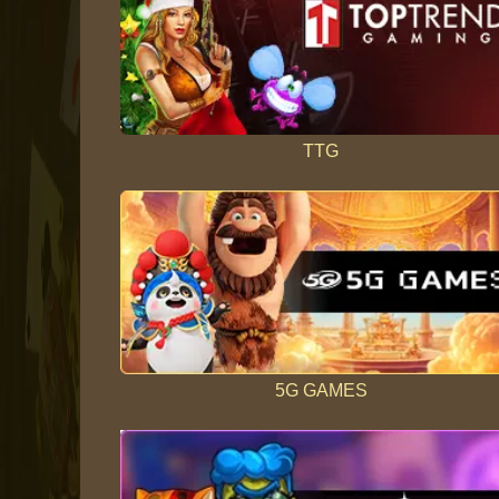
TTG
5G GAMES