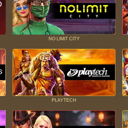
NO LIMIT CITY
PLAYTECH