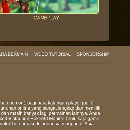
GAMEPLAY
ARA BERMAIN
VIDEO TUTORIAL
SPONSORSHIP
lihan nomor 1 bagi para kalangan player judi di
taruhan online yang sangat lengkap dan memiliki
kan dan masih banyak lagi permainan lainnya. Anda
ker88 ataupun Poker88 Mobile. Tentu saja game
untuk beroperasi di Indonesia maupun di Asia.