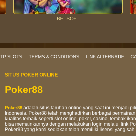
BETSOFT
TP SLOTS
TERMS & CONDITIONS
LINK ALTERNATIF
C
SITUS POKER ONLINE
Poker88
Poker88
adalah situs taruhan online yang saat ini menjadi pi
Indonesia. Poker88 telah menghadirkan berbagai permainan 
kualitas terbaik seperti slot online, poker, casino, tembak i
bisa memainkannya dengan melakukan login melalui link Po
Poker88 yang kami sediakan telah memiliki lisensi yang sah 