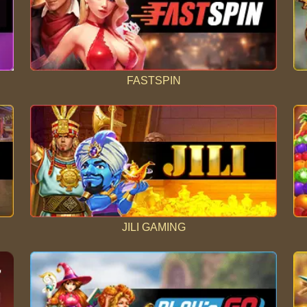
FASTSPIN
JILI GAMING