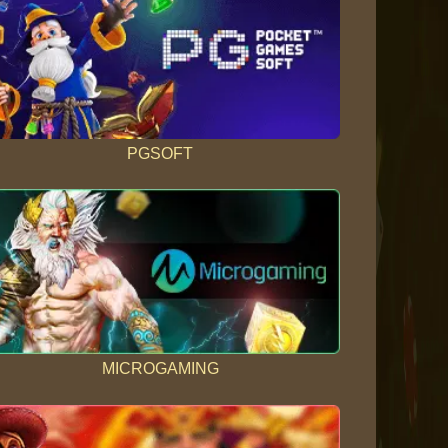
PGSOFT
MICROGAMING