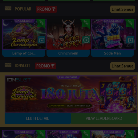
POPULAR
Lihat Semua
PROMO
Lamp of Cor...
Chinchirorin
Soda Man
IDNSLOT
Lihat Semua
PROMO