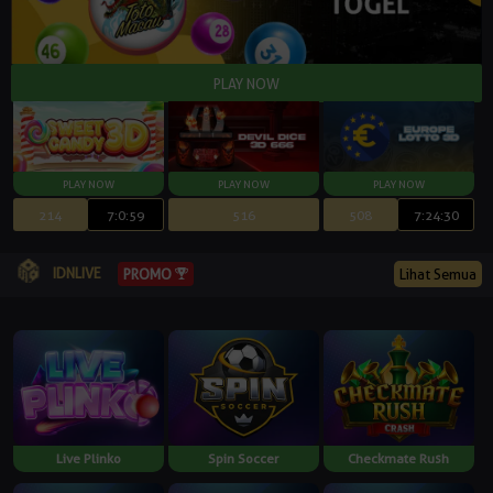
214
7:0:58
516
508
7:24:29
IDNLIVE
Lihat Semua
PROMO
Live Plinko
Spin Soccer
Checkmate Rush