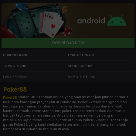
HUBUNGI KAMI
LINK ALTERNATIF
JADWAL BANK
SPONSORSHIP
CARA BERMAIN
VIDEO TUTORIAL
Poker88
adalah situs taruhan online yang saat ini menjadi pilihan nomor 1
Poker88
bagi para kalangan player judi di Indonesia. Poker88 telah menghadirkan
berbagai permainan taruhan online yang sangat lengkap dan memiliki
kualitas terbaik seperti slot online, poker, casino, tembak ikan dan masih
banyak lagi permainan lainnya. Anda bisa memainkannya dengan
melakukan login melalui link Poker88 ataupun Poker88 Mobile. Tentu saja
game Poker88 yang kami sediakan telah memiliki lisensi yang sah untuk
beroperasi di Indonesia maupun di Asia.