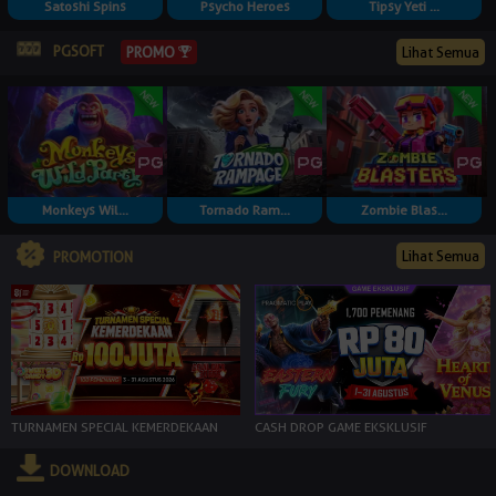
Satoshi Spins
Psycho Heroes
Tipsy Yeti ...
PGSOFT
Lihat Semua
PROMO
Monkeys Wil...
Tornado Ram...
Zombie Blas...
Lihat Semua
PROMOTION
TURNAMEN SPECIAL KEMERDEKAAN
CASH DROP GAME EKSKLUSIF
DOWNLOAD