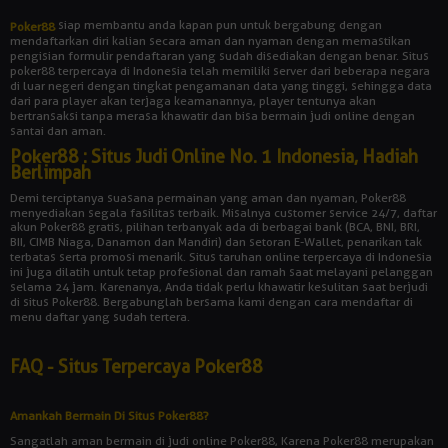
siap membantu anda kapan pun untuk bergabung dengan
Poker88
mendaftarkan diri kalian secara aman dan nyaman dengan memastikan
pengisian formulir pendaftaran yang sudah disediakan dengan benar. Situs
poker88 terpercaya di Indonesia telah memiliki server dari beberapa negara
di luar negeri dengan tingkat pengamanan data yang tinggi, sehingga data
dari para player akan terjaga keamanannya, player tentunya akan
bertransaksi tanpa merasa khawatir dan bisa bermain judi online dengan
santai dan aman.
Poker88 : Situs Judi Online No. 1 Indonesia, Hadiah
Berlimpah
Demi terciptanya suasana permainan yang aman dan nyaman, Poker88
menyediakan segala fasilitas terbaik. Misalnya customer service 24/7, daftar
akun Poker88 gratis, pilihan terbanyak ada di berbagai bank (BCA, BNI, BRI,
BII, CIMB Niaga, Danamon dan Mandiri) dan setoran E-Wallet, penarikan tak
terbatas serta promosi menarik. Situs taruhan online terpercaya di Indonesia
ini juga dilatih untuk tetap profesional dan ramah saat melayani pelanggan
selama 24 jam. Karenanya, Anda tidak perlu khawatir kesulitan saat berjudi
di situs Poker88. Bergabunglah bersama kami dengan cara mendaftar di
menu daftar yang sudah tertera.
FAQ - Situs Terpercaya Poker88
Amankah Bermain Di Situs Poker88?
Sangatlah aman bermain di judi online Poker88, Karena Poker88 merupakan