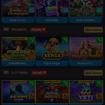
Lamp of Cor...
Soda Man
2026 GOLDEN...
PRAGMATIC
Lihat Semua
PROMO
Poker88 Mah...
Super Serge
Hearts of V...
SLOT MANIA
Lihat Semua
PROMO