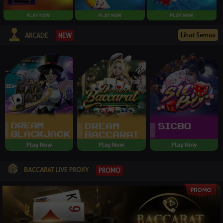
Lihat Semua
NEW
ARCADE
Play Now
Play Now
Play Now
BACCARAT LIVE PROXY
PROMO