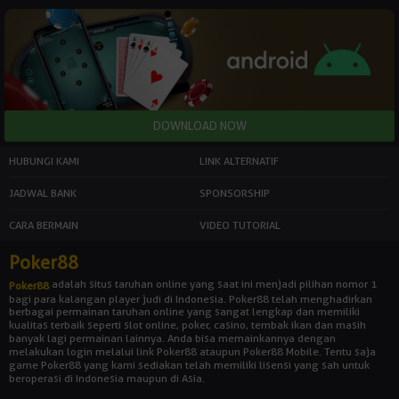
HUBUNGI KAMI
LINK ALTERNATIF
JADWAL BANK
SPONSORSHIP
CARA BERMAIN
VIDEO TUTORIAL
Poker88
adalah situs taruhan online yang saat ini menjadi pilihan nomor 1
Poker88
bagi para kalangan player judi di Indonesia. Poker88 telah menghadirkan
berbagai permainan taruhan online yang sangat lengkap dan memiliki
kualitas terbaik seperti slot online, poker, casino, tembak ikan dan masih
banyak lagi permainan lainnya. Anda bisa memainkannya dengan
melakukan login melalui link Poker88 ataupun Poker88 Mobile. Tentu saja
game Poker88 yang kami sediakan telah memiliki lisensi yang sah untuk
beroperasi di Indonesia maupun di Asia.