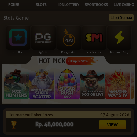
POKER
SLOTS
IDNLOTTERY
SPORTBOOKS
LIVE CASINO
NEW
Slots Game
Lihat Semua
TANGKAS
RTP
DEPOSIT
WITHDRAW
Idnslot
Pgsoft
Pragmatic
Slot Mania
No Limit City
HOT PICK
PROMOSI
RTP up to 97%
DOWNLOAD
REFERRAL
JACKPOT
Tournament Poker Prizes
07 August 2026
VIP MEMBER
Rp. 48,000,000
HUBUNGI KAMI