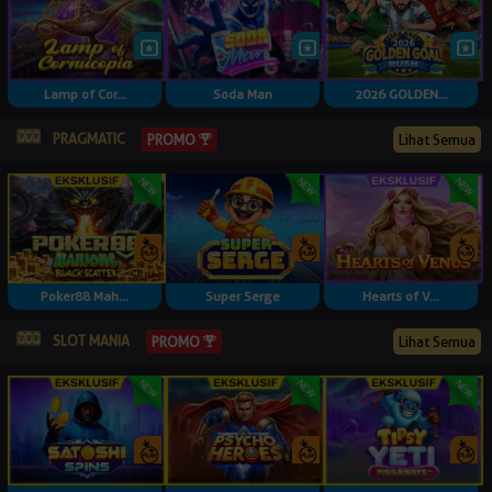
Lamp of Cor...
Soda Man
2026 GOLDEN...
PRAGMATIC
Lihat Semua
PROMO
Poker88 Mah...
Super Serge
Hearts of V...
SLOT MANIA
Lihat Semua
PROMO