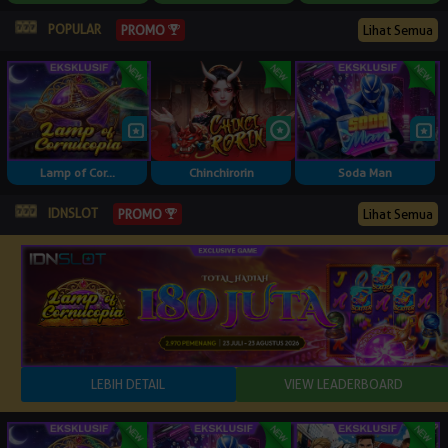
POPULAR
Lihat Semua
PROMO
Lamp of Cor...
Chinchirorin
Soda Man
IDNSLOT
Lihat Semua
PROMO