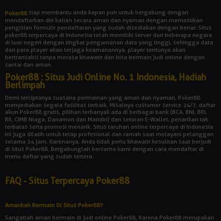
siap membantu anda kapan pun untuk bergabung dengan
Poker88
mendaftarkan diri kalian secara aman dan nyaman dengan memastikan
pengisian formulir pendaftaran yang sudah disediakan dengan benar. Situs
poker88 terpercaya di Indonesia telah memiliki server dari beberapa negara
di luar negeri dengan tingkat pengamanan data yang tinggi, sehingga data
dari para player akan terjaga keamanannya, player tentunya akan
bertransaksi tanpa merasa khawatir dan bisa bermain judi online dengan
santai dan aman.
Poker88 : Situs Judi Online No. 1 Indonesia, Hadiah
Berlimpah
Demi terciptanya suasana permainan yang aman dan nyaman, Poker88
menyediakan segala fasilitas terbaik. Misalnya customer service 24/7, daftar
akun Poker88 gratis, pilihan terbanyak ada di berbagai bank (BCA, BNI, BRI,
BII, CIMB Niaga, Danamon dan Mandiri) dan setoran E-Wallet, penarikan tak
terbatas serta promosi menarik. Situs taruhan online terpercaya di Indonesia
ini juga dilatih untuk tetap profesional dan ramah saat melayani pelanggan
selama 24 jam. Karenanya, Anda tidak perlu khawatir kesulitan saat berjudi
di situs Poker88. Bergabunglah bersama kami dengan cara mendaftar di
menu daftar yang sudah tertera.
FAQ - Situs Terpercaya Poker88
Amankah Bermain Di Situs Poker88?
Sangatlah aman bermain di judi online Poker88, Karena Poker88 merupakan