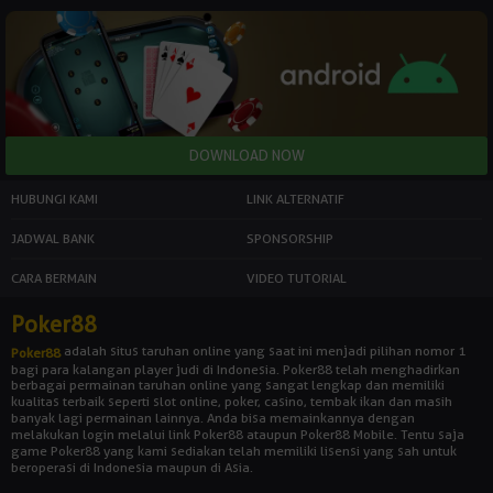
HUBUNGI KAMI
LINK ALTERNATIF
JADWAL BANK
SPONSORSHIP
CARA BERMAIN
VIDEO TUTORIAL
Poker88
adalah situs taruhan online yang saat ini menjadi pilihan nomor 1
Poker88
bagi para kalangan player judi di Indonesia. Poker88 telah menghadirkan
berbagai permainan taruhan online yang sangat lengkap dan memiliki
kualitas terbaik seperti slot online, poker, casino, tembak ikan dan masih
banyak lagi permainan lainnya. Anda bisa memainkannya dengan
melakukan login melalui link Poker88 ataupun Poker88 Mobile. Tentu saja
game Poker88 yang kami sediakan telah memiliki lisensi yang sah untuk
beroperasi di Indonesia maupun di Asia.