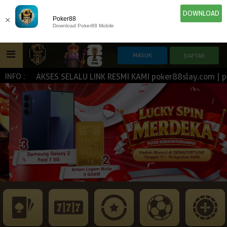
DOWNLOAD
×
Poker88
Download Poker88 Mobile
 !!! AKSES SELALU LINK RESMI KAMI poker88slay.com | pk88
INFO :
HOME
IDN E-LOTTERY
POKER
SLOT GAME
NEW
NEW
SPORTBOOK
LIVE CASINO
IDNLIVE
NEW
ESPORTS
TOGEL
ARCADE
NEW
NEW
NEW
TEMBAK IKAN
IDNRAFFLE
IDNTRADE