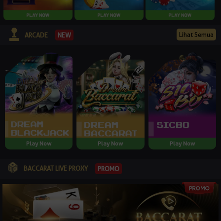
Lihat Semua
NEW
ARCADE
Play Now
Play Now
Play Now
BACCARAT LIVE PROXY
PROMO