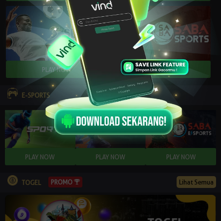
E-SPORTS
Lihat Semua
PROMO
TOGEL