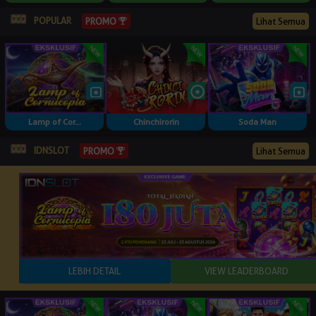
POPULAR
Lihat Semua
PROMO
Lamp of Cor...
Chinchirorin
Soda Man
IDNSLOT
Lihat Semua
PROMO